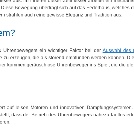
nesse aus. Im Inneren dieser Zeitmesser arbeitet ein mecha
ese Bewegung überträgt sich auf das Federhaus, welches die 
rn strahlen auch eine gewisse Eleganz und Tradition aus.
lem?
es Uhrenbewegers ein wichtiger Faktor bei der
Auswahl des r
zu erzeugen, die als störend empfunden werden können. Dies
ier kommen geräuschlose Uhrenbeweger ins Spiel, die die glei
ert auf leisen Motoren und innovativen Dämpfungssystemen
ellt, dass der Betrieb des Uhrenbewegers nahezu lautlos erfo
eren.