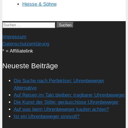
Heisse & Söhne
Suchen
nach:
Impressum
Datenschutzerklärung
* = Affiliatelink
Neueste Beiträge
Die Suche nach Perfektion: Uhrenbeweger
Alternative
Auf Reisen im Takt bleiben: tragbarer Uhrenbeweger
Die Kunst der Stille: geräuschlose Uhrenbeweger
Auf was beim Uhrenbeweger kaufen achten?
Ist ein Uhrenbeweger sinnvoll?